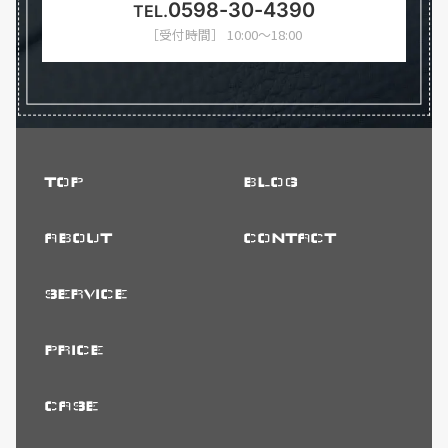
0598-30-4390
TEL.
［受付時間］ 10:00～18:00
TOP
BLOG
ABOUT
CONTACT
SERVICE
PRICE
CASE