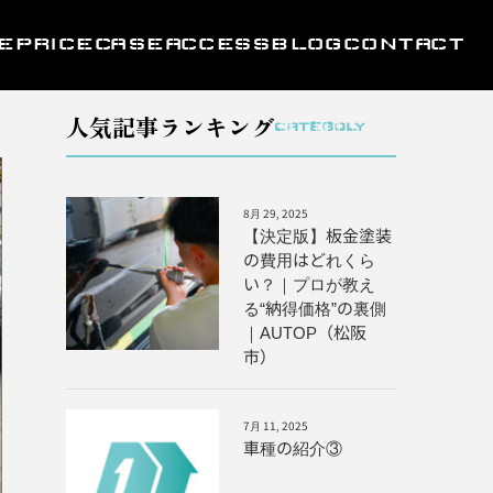
E
PRICE
CASE
ACCESS
BLOG
CONTACT
人気記事ランキング
CATEGOLY
8月 29, 2025
【決定版】板金塗装
の費用はどれくら
い？｜プロが教え
る“納得価格”の裏側
｜AUTOP（松阪
市）
7月 11, 2025
車種の紹介③